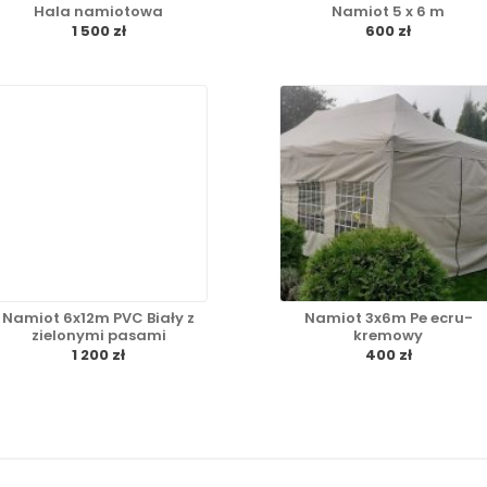
Hala namiotowa
Namiot 5 x 6 m
1 500 zł
600 zł
Namiot 6x12m PVC Biały z
Namiot 3x6m Pe ecru-
zielonymi pasami
kremowy
1 200 zł
400 zł