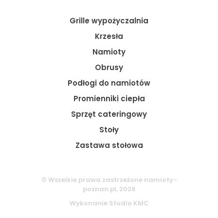
Grille wypożyczalnia
Krzesła
Namioty
Obrusy
Podłogi do namiotów
Promienniki ciepła
Sprzęt cateringowy
Stoły
Zastawa stołowa
© Wszelkie prawa zastrzeżone namioty-
poznan.pl, 2026
Wykonanie
Studio KMC